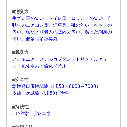
■消臭力
生ゴミ等の匂い、トイレ臭、ロッカーの匂い、自
動車のエアコン臭、煙草臭、靴の匂い、ペットの
匂い、寝たきり老人の室内の匂い、腐った刺身の
匂い、他多種多様臭気
■脱臭力
アンモニア・メチルカプタン・トリメチルアミ
ン・硫化水素・硫化メチル
■安全性
急性経口毒性試験（LD50・6000～7000）
皮膚一次試験（LD50）陰性
■持続性
JIS試験、約2年半