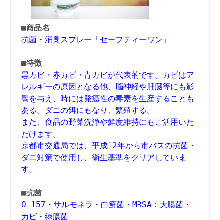
■商品名
抗菌・消臭スプレー「セーフティーワン」
■特徴
黒カビ・赤カビ・青カビが代表的です。カビはア
レルギーの原因となる他、脳神経や肝臓等にも影
響を与え、時には発癌性の毒素を生産することも
ある。ダニの餌にもなり、繁殖する。
また、食品の野菜洗浄や鮮度維持にもご活用いた
だけます。
京都市交通局では、平成12年から市バスの抗菌・
ダニ対策で使用し、衛生基準をクリアしていま
す。
■抗菌
O-157・サルモネラ・白癬菌・MRSA：大腸菌・
カビ・緑膿菌