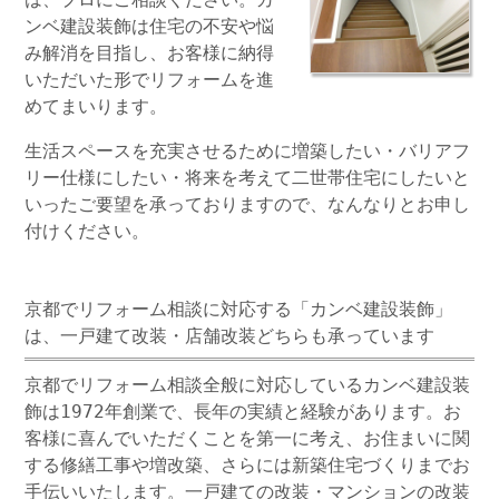
ンベ建設装飾は住宅の不安や悩
み解消を目指し、お客様に納得
いただいた形でリフォームを進
めてまいります。
生活スペースを充実させるために
増築
したい・
バリアフ
リー
仕様にしたい・将来を考えて
二世帯住宅
にしたいと
いったご要望を承っておりますので、なんなりとお申し
付けください。
京都でリフォーム相談に対応する「カンベ建設装飾」
は、一戸建て改装・店舗改装どちらも承っています
京都でリフォーム相談全般に対応しているカンベ建設装
飾は1972年創業で、長年の実績と経験があります。お
客様に喜んでいただくことを第一に考え、お住まいに関
する修繕工事や増改築、さらには新築住宅づくりまでお
手伝いいたします。
一戸建て
の改装・マンションの改装